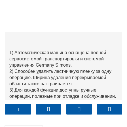
1) Автоматическая машина оснащена полной
сервосистемой транспортировки и системой
управления Germany Simons.
2) Способен удалить лестничную пленку за одну
операцию. Ширина удаления перекрываемой
области также настраивается.
3) Для каждой функции доступны ручные
операции, полезные при отладке и обслуживании.
4) Он оснащен устройством всасывания пыли для
уменьшения загрязнения пылью.
5) Входная и выходная части могут работать
асинхронно, что повышает производительность.