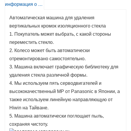
6) Скорость зачистки регулируется (в зависимости
информация о продукте
от типа пленки и ожидаемого эффекта зачистки).
7) Шесть серводвигателей системы управления и
Автоматическая машина для удаления 
регулируемый линейный размер гарантируют
вертикальных кромок изоляционного стекла
более высокую точность дуги/форм.
8) Вертикальная машина для удаления кромок с
1. Покупатель может выбрать, с какой стороны 
низким энергопотреблением может обрабатывать
переместить стекло.
стеклянные панели специальной формы, в том
2. Колесо может быть автоматически 
числе стеклянные панели с отверстиями для
точечно опирающейся системы стеклянных
отремонтировано самостоятельно.
навесных стен.
3. Машина включает графическую библиотеку для 
9) Допуск ширины зачистки составляет менее 1
удаления стекла различной формы.
мм, эффективность зачистки составляет> 90% (для
4. Мы используем пять серводвигателей и 
справки).
высококачественный MP от Panasonic в Японии, а 
также используем линейную направляющую от 
Hiwin на Тайване.
5. Машина автоматически поглощает пыль, 
сохраняя чистоту.