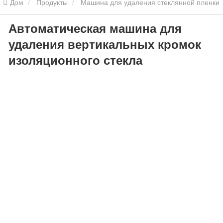
Дом
Продукты
Машина для удаления стеклянной пленки
Автоматическая машина для
Автоматическая машина для удаления вертикальных кромок
удаления вертикальных кромок
изоляционного стекла
изоляционного стекла